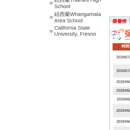
紐西蘭Thames High
School
紐西蘭Whangamata
Area School
榮譽榜
California State
University, Fresno
時間
2026/07
2026/07
2026/06
2026/06
2026/06
2026/06
2026/06