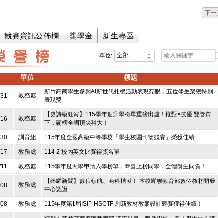
下一
競賽資訊公佈欄
獎學金
新生專區
單位:
單位
標題
新竹高商學生參與AI新世代扎根活動表現亮眼，五位學生榮獲特別
教務處
/31
表現獎
【史詩級狂賀】115學年度升學榜單重磅出爐！推甄×技優 雙管齊
教務處
/16
下，霸榜全國頂尖科大！
/30
訓育組
115年度全國高級中等學校「學生校園刊物競賽」榮獲佳績
/17
教務處
114-2 校內英文比賽得獎名單
/11
教務處
115學年度大學申請入學榜單，恭喜上榜同學，全體師生同賀！
【榮耀新聞】數位領航、商科楷模！ 本校蟬聯教育部數位教材開發
教務處
/08
中心認證
/08
教務處
115年度第1屆ISIP-HSCTF 創新教材教案設計競賽獲得佳績！