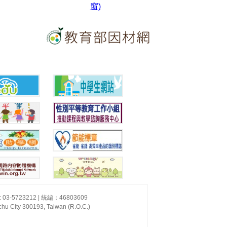
-5723212 | 統編：46803609
chu City 300193, Taiwan (R.O.C.)