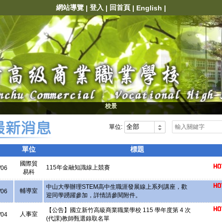
網站導覽
登入
回首頁
|
|
|
English
|
校景
單位:
單位
標題
國際貿
115年金融知識線上競賽
/06
易科
中山大學辦理STEM高中生職涯發展線上系列講座，歡
輔導室
/06
迎同學踴躍參加，詳情請參閱附件。
【公告】國立新竹高級商業職業學校 115 學年度第 4 次
人事室
/04
(代課)教師甄選錄取名單