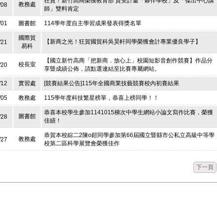
狂賀！新竹高商榮獲教育部 資安計畫「夥伴學校」及「傑出中心講
教務處
/08
師」雙料肯定
/01
圖書館
114學年度自主學習成果發表得獎名單
國際貿
【新商之光！狂賀國貿科吳昊軒同學榮獲會計專業優良學子】
/21
易科
【國立新竹高商「把新商．放心上」校園短影音創作競賽】作品分
校長室
/20
享暨成績公佈，請點選連結至比賽專屬網站。
/12
實習處
[競賽結果公告]115年全國商業技藝競賽校內初賽結果
/05
教務處
115學年度科技繁星榜單，恭喜上榜同學！！
恭喜本校學生參加1141015梯次中學生網站小論文寫作比賽，榮獲
圖書館
/28
佳績！
恭賀本校綜二2陳o鎧同學參加第66屆國立暨縣市公私立高級中等學
教務處
/27
校第二區科學展覽會榮獲佳作
下一頁