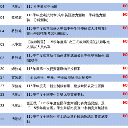
/04
活動組
115 社團教室平面圖
116學年度考試簡章(高中英語聽力測驗、學科能力測
教務處
/04
驗、分科測驗)
115學年度國立清華大學高中學生科學研究人才培育計
教務處
/04
畫化學組招生考試相關資訊
【教師甄選】115學年度第1次正式教師甄選初試錄取進
人事室
/03
入複試人員名單
115學年度國立新竹高商運動成績優良學生單獨招生(續
教務處
/03
招)榜單
/30
總務處
115年度第一次變賣報廢物品投標案
/27
實習處
「全民英檢」中級、中高級測驗現正報名中
/27
學務處
115學年度高一新生制服套量、發放時間表及位置圖
/23
活動組
115學年度全國學生音樂比賽實施要點
更正後「115學年度全國學生舞蹈比賽實施要點」及
活動組
/23
「115學年度全國」學生舞蹈比賽臺中市初賽實施計畫
115學年度全國師生本土語及新住民語歌謠比賽實施要
活動組
/23
點