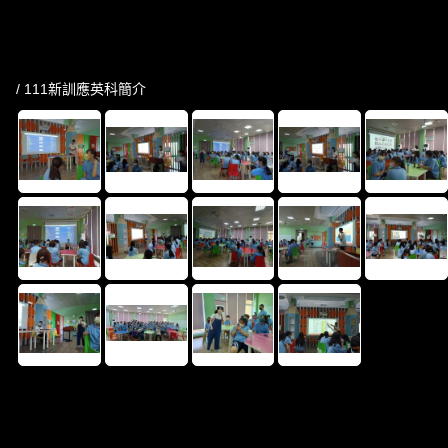
/ 111新訓應英科簡介