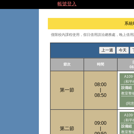
帳號登入
系統
僅限校內課程使用，假日借用請洽總務處，晚上借用
上一週
今天
節次
時間
08
A10
（和平
08:00
設備組
第一節
|
教室整
08:50
(同
A10
（和平
09:00
設備組
第二節
|
教室整
09:50