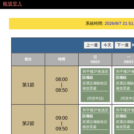
帳號登入
系統時間:
2026/8/7 21:51
上一週
今天
下一週
日
一
節次
時間
08/02
08/03
和平樓2F會議室
和平樓2F
設備組
設備組
08:00
資通設備驗收設
資通設備驗
第1節
|
備放置處
備放置處
08:50
(同意申請)
(同意申
和平樓2F會議室
和平樓2F
設備組
設備組
09:00
資通設備驗收設
資通設備驗
第2節
|
備放置處
備放置處
09:50