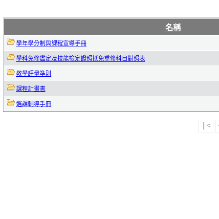
名稱
學年學分制與課程宣導手冊
學科免修鑑定及技能檢定證照抵免重修科目對照表
教學評量準則
課程計畫書
選課輔導手冊
|<