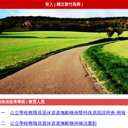
登入
國立新竹高商
|
|
退休法改革專區
/
教育人員
一、
公立學校教職員退休資遣撫卹條例暨特殊原因說明會-簡報
二、
公立學校教職員退休資遣撫卹條例修法重點