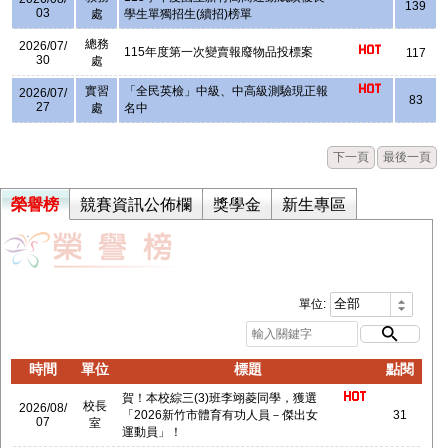
139
03
處
學生單獨招生(續招)榜單
總務
2026/07/
115年度第一次變賣報廢物品投標案
117
30
處
實習
「全民英檢」中級、中高級測驗現正報
2026/07/
83
27
處
名中
下一頁
最後一頁
榮譽榜
競賽資訊公佈欄
獎學金
新生專區
單位:
時間
單位
標題
點閱
賀！本校綜三(3)班李翊菱同學，獲選
校長
2026/08/
「2026新竹市體育有功人員－傑出女
31
07
室
運動員」！