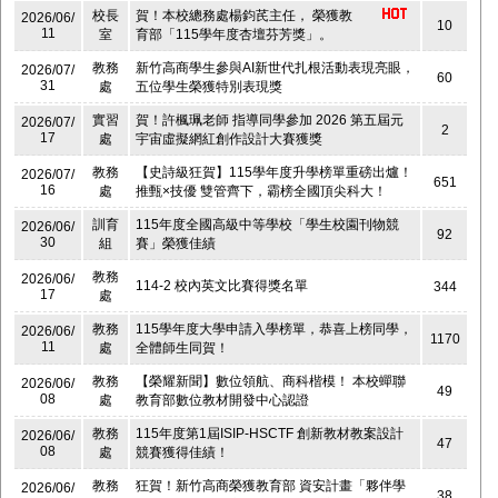
校長
賀！本校總務處楊鈞芪主任， 榮獲教
2026/06/
10
11
室
育部「115學年度杏壇芬芳獎」。
教務
新竹高商學生參與AI新世代扎根活動表現亮眼，
2026/07/
60
31
處
五位學生榮獲特別表現獎
實習
賀！許楓珮老師 指導同學參加 2026 第五屆元
2026/07/
2
17
處
宇宙虛擬網紅創作設計大賽獲獎
教務
【史詩級狂賀】115學年度升學榜單重磅出爐！
2026/07/
651
16
處
推甄×技優 雙管齊下，霸榜全國頂尖科大！
訓育
115年度全國高級中等學校「學生校園刊物競
2026/06/
92
30
組
賽」榮獲佳績
教務
2026/06/
114-2 校內英文比賽得獎名單
344
17
處
教務
115學年度大學申請入學榜單，恭喜上榜同學，
2026/06/
1170
11
處
全體師生同賀！
教務
【榮耀新聞】數位領航、商科楷模！ 本校蟬聯
2026/06/
49
08
處
教育部數位教材開發中心認證
教務
115年度第1屆ISIP-HSCTF 創新教材教案設計
2026/06/
47
08
處
競賽獲得佳績！
教務
狂賀！新竹高商榮獲教育部 資安計畫「夥伴學
2026/06/
38