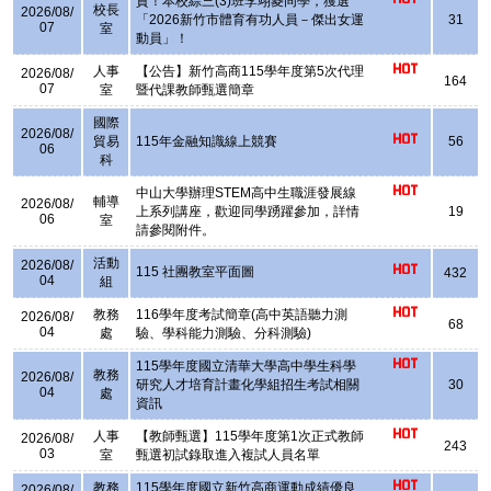
賀！本校綜三(3)班李翊菱同學，獲選
校長
2026/08/
「2026新竹市體育有功人員－傑出女運
31
07
室
動員」！
人事
【公告】新竹高商115學年度第5次代理
2026/08/
164
07
室
暨代課教師甄選簡章
國際
2026/08/
貿易
115年金融知識線上競賽
56
06
科
中山大學辦理STEM高中生職涯發展線
輔導
2026/08/
上系列講座，歡迎同學踴躍參加，詳情
19
06
室
請參閱附件。
活動
2026/08/
115 社團教室平面圖
432
04
組
教務
116學年度考試簡章(高中英語聽力測
2026/08/
68
04
處
驗、學科能力測驗、分科測驗)
115學年度國立清華大學高中學生科學
教務
2026/08/
研究人才培育計畫化學組招生考試相關
30
04
處
資訊
人事
【教師甄選】115學年度第1次正式教師
2026/08/
243
03
室
甄選初試錄取進入複試人員名單
教務
115學年度國立新竹高商運動成績優良
2026/08/