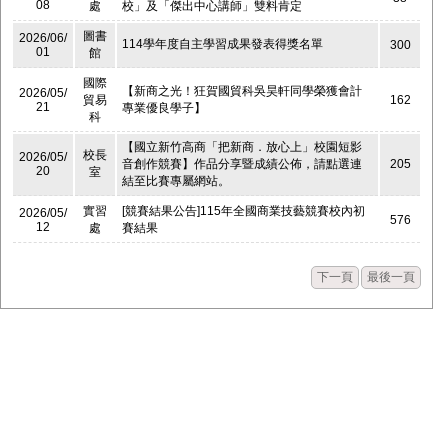
08
處
校」及「傑出中心講師」雙料肯定
圖書
2026/06/
114學年度自主學習成果發表得獎名單
300
01
館
國際
【新商之光！狂賀國貿科吳昊軒同學榮獲會計
2026/05/
貿易
162
21
專業優良學子】
科
【國立新竹高商「把新商．放心上」校園短影
校長
2026/05/
音創作競賽】作品分享暨成績公佈，請點選連
205
20
室
結至比賽專屬網站。
實習
[競賽結果公告]115年全國商業技藝競賽校內初
2026/05/
576
12
處
賽結果
下一頁
最後一頁