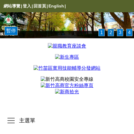
網站導覽
|
登入
|
回首頁
|
English
|
暫停
1
2
3
4
楓香大道
主選單