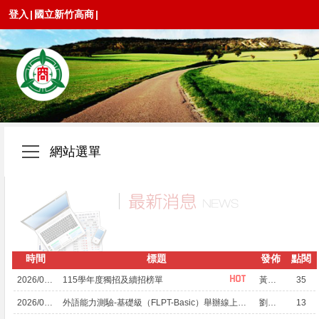
登入
|
國立新竹高商
|
網站選單
時間
標題
發佈
點閱
2026/08/06
115學年度獨招及續招榜單
黃鵬仁
35
2026/08/03
外語能力測驗-基礎級（FLPT-Basic）舉辦線上說明會
劉昱萱
13