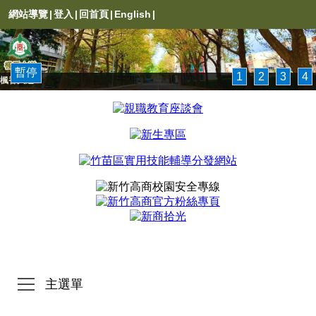
網站導覽
|
登入
|
回首頁
|
English
|
暫停
1
2
3
4
楓香大道
主選單