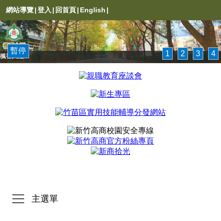
網站導覽
|
登入
|
回首頁
|
English
|
暫停
1
2
3
4
楓香大道
主選單