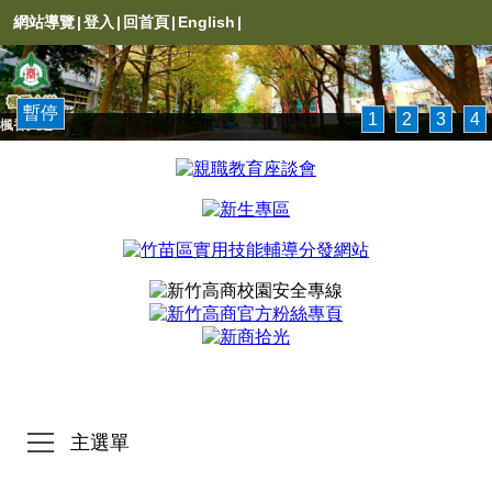
網站導覽
|
登入
|
回首頁
|
English
|
暫停
1
2
3
4
楓香大道
主選單