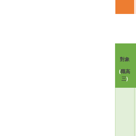
對象
(
職高
三
)