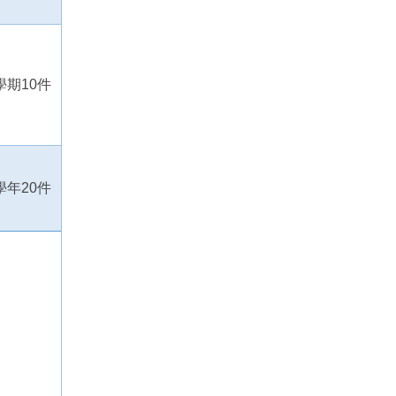
學期
10
件
學年
20
件