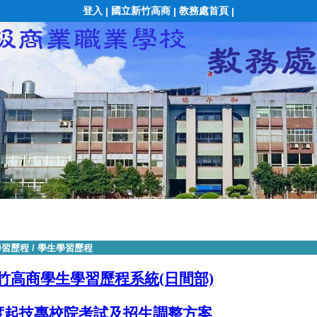
登入
國立新竹高商
教務處首頁
|
|
|
學習歷程
/
學生學習歷程
竹高商學生學習歷程系統(日間部)
年度起技專校院考試及招生調整方案