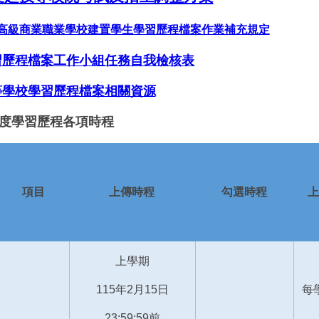
高級商業職業學校建置學生學習歷程檔案作業補充規定
習歷程檔案工作小組任務自我檢核表
等學校學習歷程檔案相關資源
年度學習歷程各項時程
項目
上傳時程
勾選時程
上
上學期
115
年
2
月
15
日
每
23:59:59
前