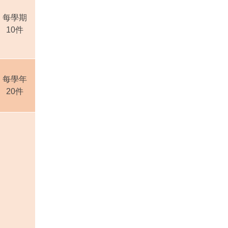
每學期
10
件
每學年
20
件