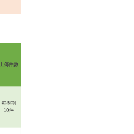
上傳件數
每學期
10
件