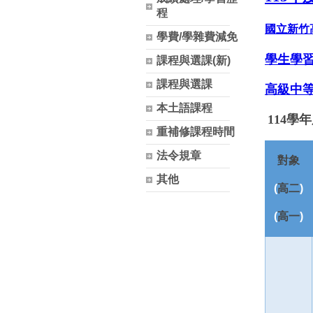
程
國立新竹
學費/學雜費減免
學生學
課程與選課(新)
課程與選課
高級中
本土語課程
114學
重補修課程時間
法令規章
對象
其他
(
高二
)
(
高一
)