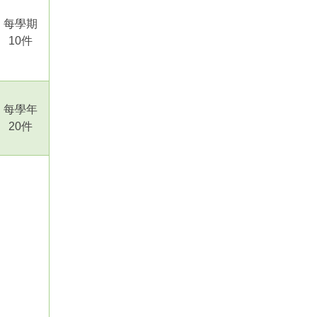
每學期
10
件
每學年
20
件