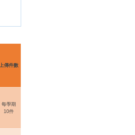
上傳件數
每學期
10
件