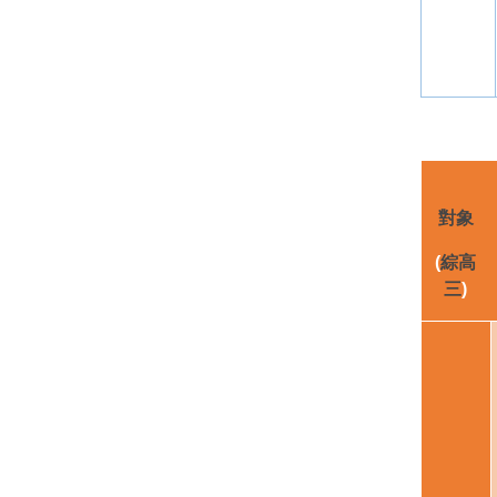
對象
(
綜高
三
)