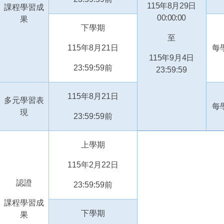
115
年
8
月
29
日
課程學習成
00:00:00
果
下學期
至
115
年
8
月
21
日
每
115
年
9
月
4
日
23:59:59
前
23:59:59
115
年
8
月
21
日
多元學習表
每
現
23:59:59
前
上學期
115
年
2
月
22
日
認證
23:59:59
前
課程學習成
下學期
果