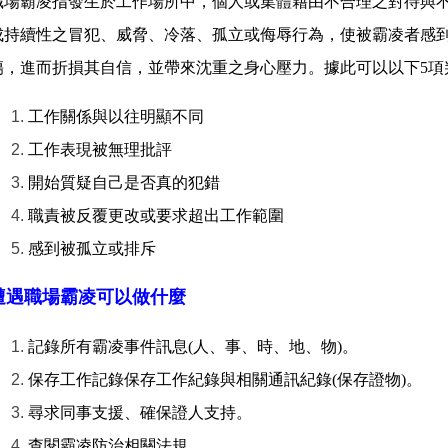
職場霸凌
指發生於工作場所中，個人或集體藉由不合理之對待與
成持續性之冒犯、威脅、冷落、孤立或侮辱行為，使被霸凌者感
傷，進而折損其自信，並帶來沈重之身心壓力。據此可以以下
5
項
工作關係與以往明顯不同
工作表現被無理批評
開始質疑自己是否真的犯錯
職責被反覆更改或要求超出工作範圍
感到被孤立或排斥
遭遇職場霸凌可以做什麼
記錄所有霸凌事件訊息
(
人、事、時、地、物
)
。
保存工作記錄保存工作紀錄與相關通訊紀錄
(
保存證物
)
。
尋求同事支援、確保證人支持。
查閱霸凌防治相關法規