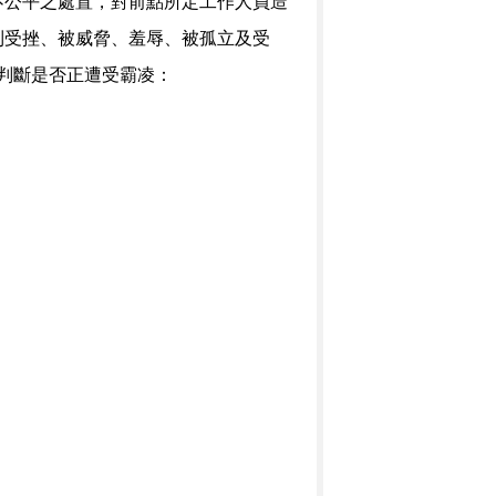
不公平之處置，對前點所定工作人員造
到受挫、被威脅、羞辱、被孤立及受
判斷是否正遭受霸凌：