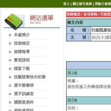
登入
國立新竹高商
勞動力發展
|
|
技能檢定
/
各項表格
/
行政院
條文內容
名
稱：
行政院原
本處簡介
文
號：
台(九十)
技能檢定
媒體報導
實習課程
檔案下載
第1條
技藝競賽校內初賽
依據：
選手榮譽榜
原住民族工作權保障法
選手訓練室
第2條
國際貿易科
目的：
資料處理科