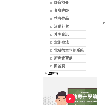
師資簡介
各班導師
精彩作品
更
活動花絮
升學資訊
章則辦法
電腦教室預約系統
新商實習處
回首頁
►