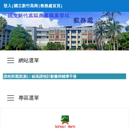
登入
|
國立新竹高商
|
教務處首頁
|
網站選單
課程與選課(新)
/
綜高課程計劃書與輔導手冊
專區選單