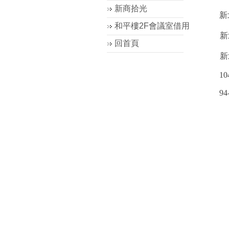
新商拾光
新
和平樓2F會議室借用
新
回首頁
新
10
94