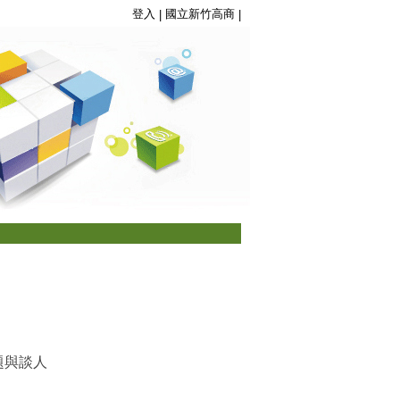
登入
國立新竹高商
|
|
題與談人