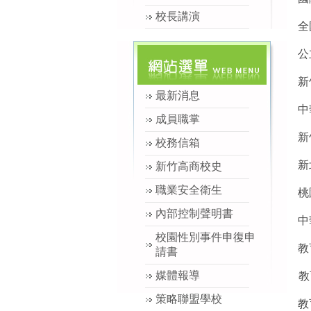
校長講演
全
公
新
最新消息
中
成員職掌
新
校務信箱
新
新竹高商校史
職業安全衛生
桃
內部控制聲明書
中
校園性別事件申復申
教
請書
媒體報導
教
策略聯盟學校
教