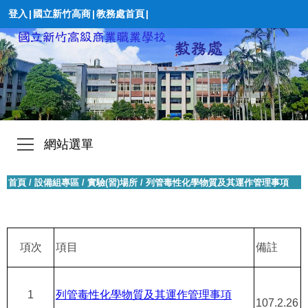
登入
|
國立新竹高商
|
教務處首頁
|
網站選單
首頁
/
設備組專區
/
實驗(習)場所
/
列管毒性化學物質及其運作管理事項
項次
項目
備註
1
列管毒性化學物質及其運作管理事項
107.2.26