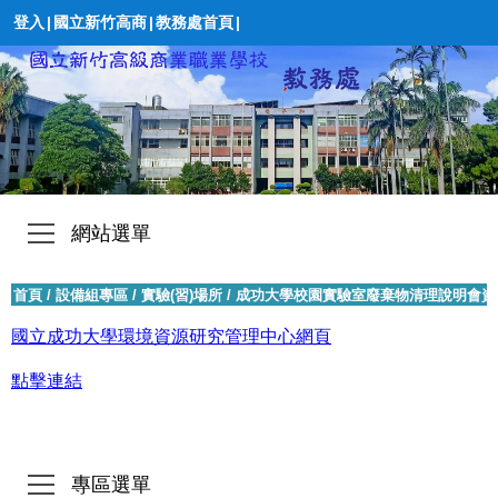
登入
|
國立新竹高商
|
教務處首頁
|
網站選單
首頁
/
設備組專區
/
實驗(習)場所
/
成功大學校園實驗室廢棄物清理說明會資
國立成功大學環境資源研究管理中心網頁
點擊連結
專區選單