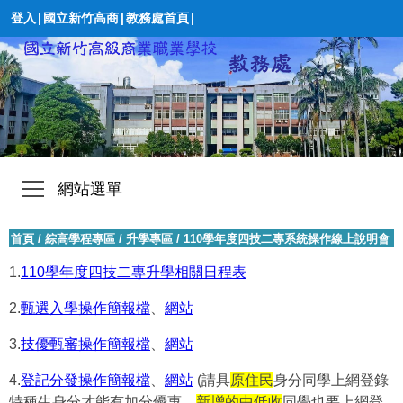
登入
|
國立新竹高商
|
教務處首頁
|
網站選單
首頁
/
綜高學程專區
/
升學專區
/
110學年度四技二專系統操作線上說明會
1.
110學年度四技二專升學相關日程表
2.
甄選入學操作簡報檔
、
網站
3.
技優甄審操作簡報檔
、
網站
4.
登記分發操作簡報檔
、
網站
(請具
原住民
身分同學上網登錄
特種生身分才能有加分優惠，
新增的中低收
同學也要上網登