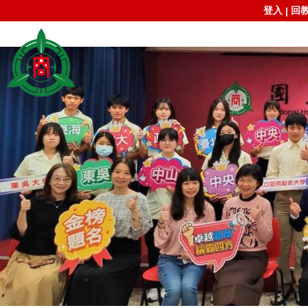
登入
回
|