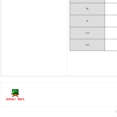
男
女
小計
合計