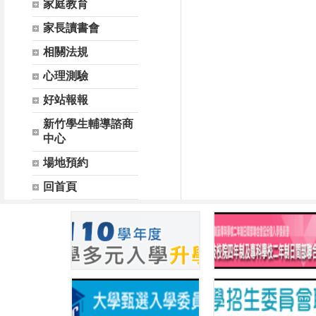
家庭教育
家長讀書會
相關法規
心理測驗
好站報報
新竹學生輔導諮商
中心
場地預約
回首頁