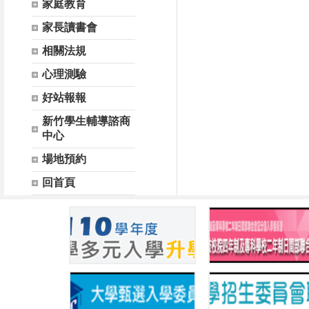
家庭教育
家長讀書會
相關法規
心理測驗
好站報報
新竹學生輔導諮商
中心
場地預約
回首頁