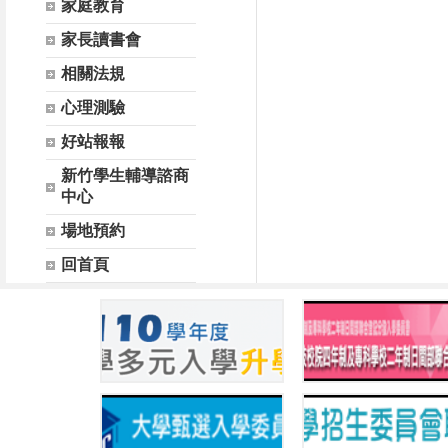
家庭教育
家長讀書會
相關法規
心理測驗
好站報報
新竹學生輔導諮商
中心
場地預約
回首頁