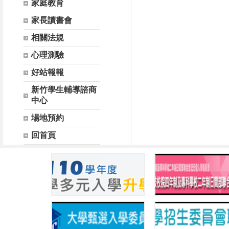
家庭教育
家長讀書會
相關法規
心理測驗
好站報報
新竹學生輔導諮商
中心
場地預約
回首頁