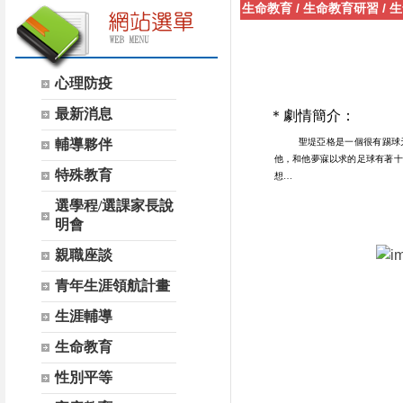
生命教育
/
生命教育研習
/
生
心理防疫
最新消息
＊劇情簡介：
輔導夥伴
聖堤亞格是一個很有踢球
他，和他夢寐以求的足球有著十
特殊教育
想…
選學程/選課家長說
明會
親職座談
青年生涯領航計畫
生涯輔導
生命教育
性別平等