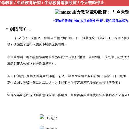
生命教育
/
生命教育研習
/
生命教育電影欣賞
/
今天暫時停止
生命教育電影欣賞：「 今天
~
不論明天或往後的人生會發生什麼，現在我是幸福的..
＊劇情簡介：
如果你有一天醒來，發現自己從此將日復一日，過著完全一樣的日子，你會有何反
瑞）便面臨了這令人哭笑不得的詭異情境...
菲爾奉命到一處小鎮報導當地頗富盛名的"土撥鼠日"盛會，在短短的一天之中，周遭所
麗的製作人莉塔（安蒂麥道威爾）。
原本打算採訪完當天便趕回城市的一行人，卻因大風雪而被迫在鎮上停留一日，然而
為何原因，竟被困在二月二日這一天！他要用什麼方法才能擺脫這個可怕的夢魘？
這部充滿奇想和現代寓言意味的傑出喜劇片，曾獲得英國金像獎最佳原著劇本以及倫敦