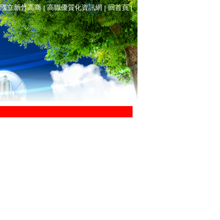
國立新竹高商
高職優質化資訊網
回首頁
|
|
|