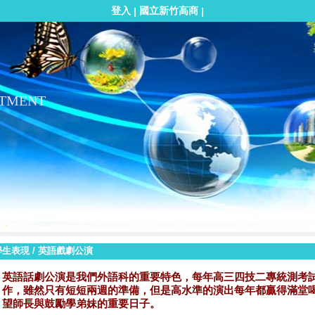
登入
國立新竹高商
|
|
RTMENT
學生表現
/
英語戲劇公演
英語話劇公演是我們外語科的重要特色，每年高三四技二專統測考
作，雖然只有短短兩週的準備，但是高水準的演出每年都贏得滿堂喝
望師長與鼓勵學弟妹的重要日子。