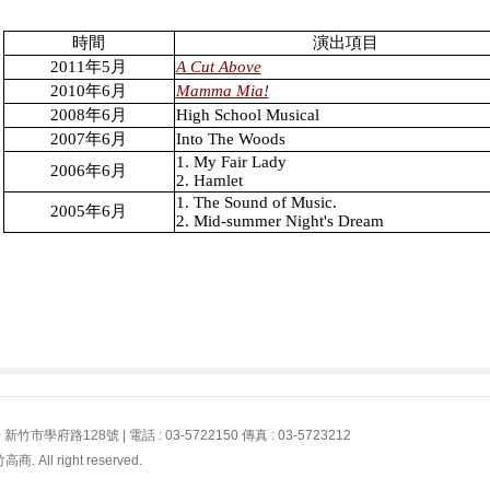
時間
演出項目
2011年5月
A Cut Above
2010年6月
Mamma Mia!
2008年6月
High School Musical
2007年6月
Into The Woods
1. My Fair Lady
2006年6月
2. Hamlet
1. The Sound of Music.
2005年6月
2. Mid-summer Night's Dream
學府路128號 | 電話 : 03-5722150 傳真 : 03-5723212
All right reserved.