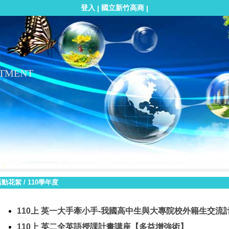
登入
國立新竹高商
|
|
RTMENT
活動花絮
/
110學年度
110上 英一大手牽小手-我國高中生與大專院校外籍生交流
110上 英二全英語授課計畫講座【多益增強術】