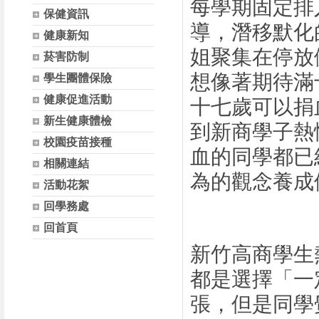
每學期固定排
保健資訊
導，潛移默化
健康新知
姐聚集在停放
菸害防制
想像著期待滿
學生團體保險
健康促進活動
十七歲可以捐
新生健康體檢
到新商學子熱
校園疫苗接種
血的同學都已
相關連結
為的觀念養成
活動花絮
回學務處
回首頁
新竹高商學生
都是選擇「一
張，但是同學