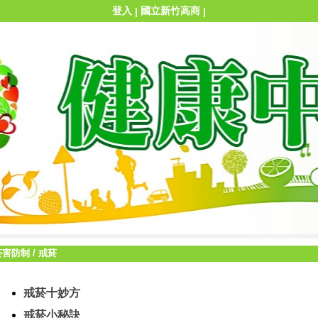
登入
國立新竹高商
|
|
菸害防制
/
戒菸
戒菸十妙方
戒菸小秘訣