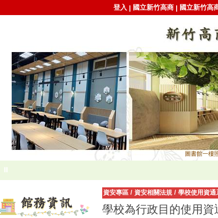
登入
國立新竹高商
國立新竹高
|
|
圖書館一樓照
⏸
資安專區
/
資安相關法規
/
學校使用資通
學校為行政目的使用資通系