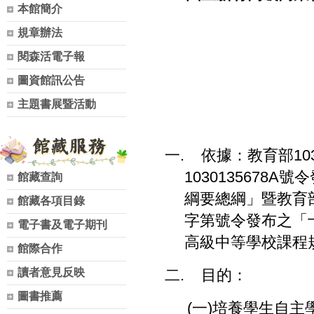
本館簡介
規章辦法
閱森活電子報
圖資館訊公告
主題書展暨活動
一
.
依據：教育部
10
1030135678A
號令
館藏查詢
綱要總綱」暨教育
館藏各項目錄
字第號令發布之「
電子書及電子期刊
高級中等學校課程
館際合作
讀者意見反映
二
.
目的：
圖書推薦
(
一
)
培養學生自主